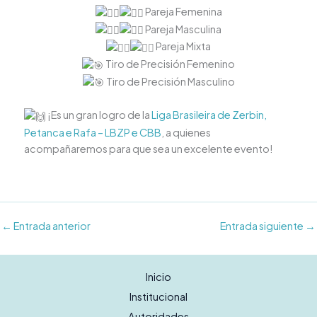
Pareja Femenina
Pareja Masculina
Pareja Mixta
Tiro de Precisión Femenino
Tiro de Precisión Masculino
¡Es un gran logro de la
Liga Brasileira de Zerbin,
Petanca e Rafa – LBZP e CBB
, a quienes
acompañaremos para que sea un excelente evento!
←
Entrada anterior
Entrada siguiente
→
Inicio
Institucional
Autoridades