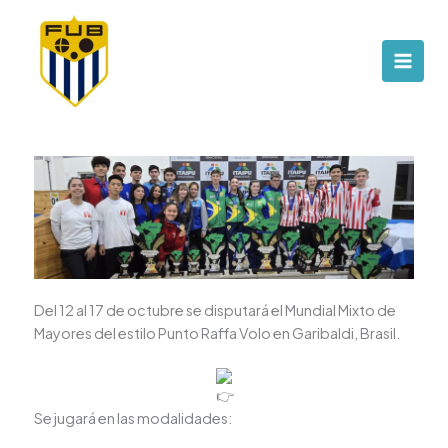
Ir
contenido
al
contenido
Del 12 al 17 de octubre se disputará el Mundial Mixto de
Mayores del estilo Punto Raffa Volo en Garibaldi, Brasil.
Se jugará en las modalidades: